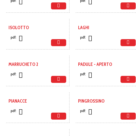
pdf:
pdf:
ISOLOTTO
LAGHI
pdf:
pdf:
MARRUCHETO 2
PADULE - APERTO
pdf:
pdf:
PIANACCE
PINGROSSINO
pdf:
pdf: